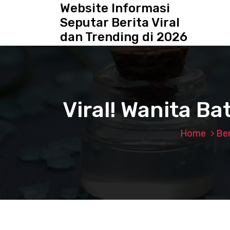
S
Website Informasi
k
Seputar Berita Viral
i
dan Trending di 2026
p
t
o
c
o
n
Viral! Wanita Ba
t
e
n
Home
Ber
t