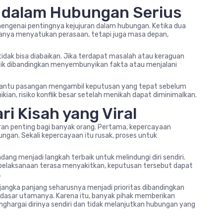
n dalam Hubungan Serius
mengenai pentingnya kejujuran dalam hubungan. Ketika dua
anya menyatukan perasaan, tetapi juga masa depan,
tidak bisa diabaikan. Jika terdapat masalah atau keraguan
baik dibandingkan menyembunyikan fakta atau menjalani
mbantu pasangan mengambil keputusan yang tepat sebelum
kian, risiko konflik besar setelah menikah dapat diminimalkan.
ri Kisah yang Viral
jaran penting bagi banyak orang. Pertama, kepercayaan
gan. Sekali kepercayaan itu rusak, proses untuk
ang menjadi langkah terbaik untuk melindungi diri sendiri.
pelaksanaan terasa menyakitkan, keputusan tersebut dapat
.
 jangka panjang seharusnya menjadi prioritas dibandingkan
dasar utamanya. Karena itu, banyak pihak memberikan
ghargai dirinya sendiri dan tidak melanjutkan hubungan yang