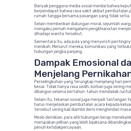
Banyak pengguna media sosial menilai bahwa kepu
berpendapat bahwa rasa sakit akibat pembatalan p
rumah tangga bersama pasangan yang tidak setia.
Selain memberikan dukungan moral, sejumlah war
mengaku pernah mengalami pengkhianatan menjela
dihadapi wanita tersebut.
Sementara itu, ada pula yang menyoroti penting
menikah. Menurut mereka, komunikasi yang terbu
hubungan jangka panjang.
Dampak Emosional da
Menjelang Pernikaha
Perselingkuhan yang terungkap menjelang hari pe
besar. Tidak hanya rasa sedih, korban juga serin
dibangun selama bertahun-tahun mendadak runtu
Selain itu, tekanan sosial juga menjadi tantangan 
harus menjelaskan pembatalan acara kepada kelua
tersebut sering kali diambil demi menghindari masa
Meski demikian, para ahli hubungan kerap meneka
merupakan pilihan yang lebih bijaksana dibanding
penuh ketidakpercayaan.