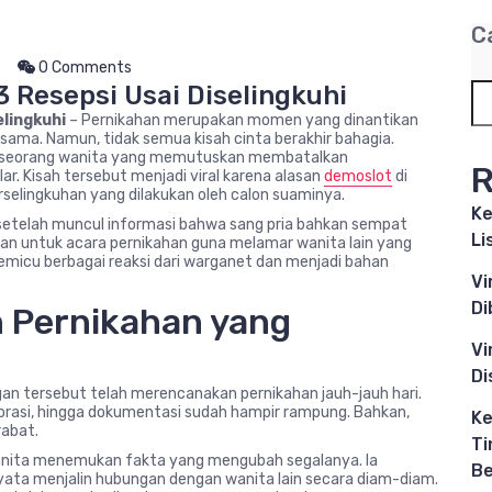
C
0 Comments
3 Resepsi Usai Diselingkuhi
elingkuhi
– Pernikahan merupakan momen yang dinantikan
sama. Namun, tidak semua kisah cinta berakhir bahagia.
ita seorang wanita yang memutuskan membatalkan
R
ar. Kisah tersebut menjadi viral karena alasan
demoslot
di
rselingkuhan yang dilakukan oleh calon suaminya.
Ke
 setelah muncul informasi bahwa sang pria bahkan sempat
Li
an untuk acara pernikahan guna melamar wanita lain yang
emicu berbagai reaksi dari warganet dan menjadi bahan
Vi
Di
n Pernikahan yang
Vi
Di
ngan tersebut telah merencanakan pernikahan jauh-jauh hari.
ekorasi, hingga dokumentasi sudah hampir rampung. Bahkan,
Ke
rabat.
Ti
wanita menemukan fakta yang mengubah segalanya. Ia
B
yata menjalin hubungan dengan wanita lain secara diam-diam.