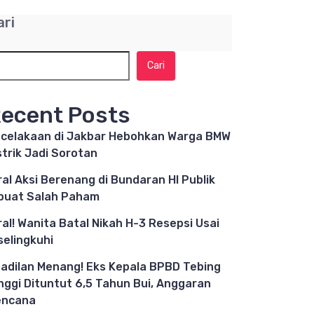
ari
Cari
ecent Posts
celakaan di Jakbar Hebohkan Warga BMW
strik Jadi Sorotan
ral Aksi Berenang di Bundaran HI Publik
buat Salah Paham
ral! Wanita Batal Nikah H-3 Resepsi Usai
selingkuhi
adilan Menang! Eks Kepala BPBD Tebing
nggi Dituntut 6,5 Tahun Bui, Anggaran
encana