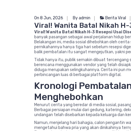
On 8 Jun, 2026
By admin
Berita Viral
Viral! Wanita Batal Nikah H-
Viral! Wanita Batal Nikah H-3 Resepsi Usai Dis
banyak pasangan sebagai awal perjalanan hidup ber
Belakangan ini, media sosial dihebohkan oleh cer
pernikahannya hanya tiga hari sebelum resepsi digel
balik pembatalan itu sangat mengejutkan, yakni pe
Tidak hanya itu, publik semakin dibuat tercengang
berencana menggunakan vendor yang telah disiapk
diduga merupakan selingkuhannya. Cerita ini pun m
perbincangan luas di berbagai platform digital.
Kronologi Pembatala
Menghebohkan
Menurut cerita yang beredar di media sosial, pasa
Berbagai persiapan mulai dari gedung, katering, d
undangan telah disebarkan kepada keluarga dan ke
Namun, menjelang hari bahagia, calon pengantin 
mengetahui bahwa pria yang akan dinikahinya tern