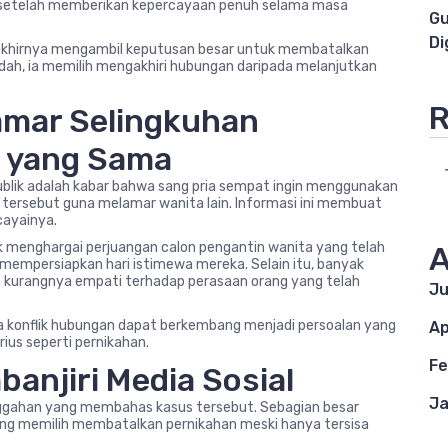
setelah memberikan kepercayaan penuh selama masa
Gu
Di
 akhirnya mengambil keputusan besar untuk membatalkan
dah, ia memilih mengakhiri hubungan daripada melanjutkan
R
mar Selingkuhan
 yang Sama
ublik adalah kabar bahwa sang pria sempat ingin menggunakan
 tersebut guna melamar wanita lain. Informasi ini membuat
ayainya.
dak menghargai perjuangan calon pengantin wanita yang telah
A
mempersiapkan hari istimewa mereka. Selain itu, banyak
n kurangnya empati terhadap perasaan orang yang telah
Ju
hwa konflik hubungan dapat berkembang menjadi persoalan yang
Ap
ius seperti pernikahan.
Fe
anjiri Media Sosial
Ja
 unggahan yang membahas kasus tersebut. Sebagian besar
g memilih membatalkan pernikahan meski hanya tersisa