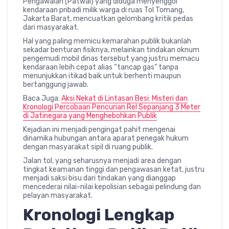
Pengawalan (Patwal) yang diduga menyenggol
kendaraan pribadi milik warga di ruas Tol Tomang,
Jakarta Barat, mencuatkan gelombang kritik pedas
dari masyarakat.
Hal yang paling memicu kemarahan publik bukanlah
sekadar benturan fisiknya, melainkan tindakan oknum
pengemudi mobil dinas tersebut yang justru memacu
kendaraan lebih cepat alias “tancap gas” tanpa
menunjukkan itikad baik untuk berhenti maupun
bertanggung jawab.
Baca Juga:
Aksi Nekat di Lintasan Besi: Misteri dan
Kronologi Percobaan Pencurian Rel Sepanjang 3 Meter
di Jatinegara yang Menghebohkan Publik
Kejadian ini menjadi pengingat pahit mengenai
dinamika hubungan antara aparat penegak hukum
dengan masyarakat sipil di ruang publik.
Jalan tol, yang seharusnya menjadi area dengan
tingkat keamanan tinggi dan pengawasan ketat, justru
menjadi saksi bisu dari tindakan yang dianggap
mencederai nilai-nilai kepolisian sebagai pelindung dan
pelayan masyarakat.
Kronologi Lengkap