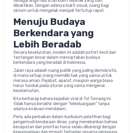
sebagai angin lalu atau klaim sepihak yang sulit
dibuktikan. Dengan adanya bukti visual, ruang bagi
oknum untuk mengelak menjadi tertutup rapat.
Menuju Budaya
Berkendara yang
Lebih Beradab
Secara keseluruhan, insiden ini adalah potret kecil dari
tantangan besar dalam menciptakan budaya
berkendara yang beradab di Indonesia.
Jalan raya adalah ruang publik yang paling demokratis,
di mana setiap orang memiliki hak yang sama untuk
merasa aman. Pejabat, aparat, maupun warga biasa
harus tunduk pada aturan yang sama mengenai
keselamatan.
Kita berharap bahwa kejadian viral di Tol Tomang ini
tidak hanya berakhir dengan “kekeluargaan” tanpa
adanya evaluasi mendalam.
Perlu ada perbaikan dalam kurikulum pelatihan bagi
pengemudi kendaraan dinas, yang menekankan bahwa
kecepatan dan prioritas harus selalu dibarengi dengan
kewaspadaan dan empati terhadap sesama pengguna