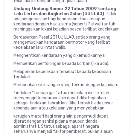
telah diatur dengan sangat jelas dalam
Undang-Undang Nomor 22 Tahun 2009 tentang
Lalu Lintas dan Angkutan Jalan (UU LLAJ)
. Tidak
ada pengecualian bagi kendaraan dinas maupun
kendaraan dengan hak utama (seperti Patwal) untuk
meninggalkan lokasi kejadian pasca terlibat kecelakaan.
Berdasarkan Pasal 231 UU LLAJ, setiap orang yang
mengemudikan kendaraan bermotor yang terlibat
kecelakaan lalu lintas wajib:
Menghentikan kendaraan yang dikemudikannya.
Memberikan pertolongan kepada korban (jika ada).
Melaporkan kecelakaan tersebut kepada kepolisian
terdekat.
Memberikan keterangan yang terkait dengan kejadian.
Tindakan “tancap gas” atau melarikan diri setelah
menyenggol kendaraan lain dapat dikategorikan
sebagai tindakan tabrak lari. Jika terbukti ada unsur
kesengajaan atau kelalaian yang menyebabkan
kerugian materi bagi orang lain, pengemudi dapat
dijerat dengan sanksi pidana maupun denda
administratif. Status sebagai aparat negara
seharusnya menjadi faktor pemberat, bukan alasan