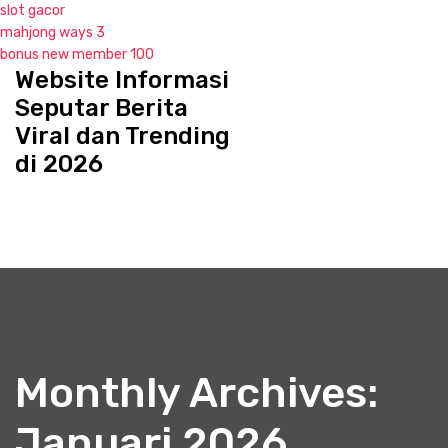
slot gacor
mahjong ways 3
bonus new member 100
Website Informasi
S
k
Seputar Berita
i
Viral dan Trending
p
di 2026
t
o
c
o
n
t
e
n
t
Monthly Archives:
Januari 2026