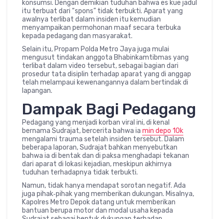
konsumsi. Dengan demikian tuduhan bahwa es kue jadul
itu terbuat dari “spons” tidak terbukti. Aparat yang
awalnya terlibat dalam insiden itu kemudian
menyampaikan permohonan maaf secara terbuka
kepada pedagang dan masyarakat.
Selain itu, Propam Polda Metro Jaya juga mulai
mengusut tindakan anggota Bhabinkamtibmas yang
terlibat dalam video tersebut, sebagai bagian dari
prosedur tata disiplin terhadap aparat yang di anggap
telah melampaui kewenangannya dalam bertindak di
lapangan.
Dampak Bagi Pedagang
Pedagang yang menjadi korban viral ini, di kenal
bernama Sudrajat, bercerita bahwa ia
min depo 10k
mengalami trauma setelah insiden tersebut. Dalam
beberapa laporan, Sudrajat bahkan menyebutkan
bahwa ia di bentak dan di paksa menghadapi tekanan
dari aparat di lokasi kejadian, meskipun akhirnya
tuduhan terhadapnya tidak terbukti.
Namun, tidak hanya mendapat sorotan negatif. Ada
juga pihak‑pihak yang memberikan dukungan. Misalnya,
Kapolres Metro Depok datang untuk memberikan
bantuan berupa motor dan modal usaha kepada
Sudrajat sebagai bentuk dukungan terhadap