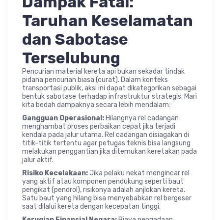
Dampak Fatal:
Taruhan Keselamatan
dan Sabotase
Terselubung
Pencurian material kereta api bukan sekadar tindak
pidana pencurian biasa (curat). Dalam konteks
transportasi publik, aksi ini dapat dikategorikan sebagai
bentuk sabotase terhadap infrastruktur strategis. Mari
kita bedah dampaknya secara lebih mendalam:
Gangguan Operasional:
Hilangnya rel cadangan
menghambat proses perbaikan cepat jika terjadi
kendala pada jalur utama. Rel cadangan disiagakan di
titik-titik tertentu agar petugas teknis bisa langsung
melakukan penggantian jika ditemukan keretakan pada
jalur aktif.
Risiko Kecelakaan:
Jika pelaku nekat mengincar rel
yang aktif atau komponen pendukung seperti baut
pengikat (pendrol), risikonya adalah anjlokan kereta.
Satu baut yang hilang bisa menyebabkan rel bergeser
saat dilalui kereta dengan kecepatan tinggi.
Kerugian Finansial Negara:
Biaya pengadaan,