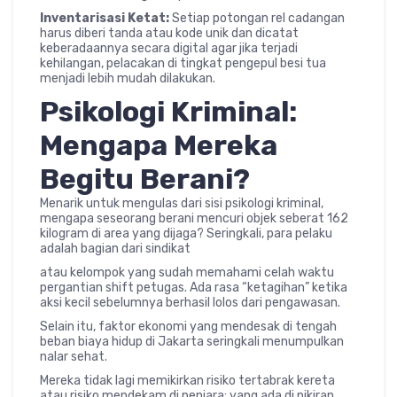
Inventarisasi Ketat:
Setiap potongan rel cadangan
harus diberi tanda atau kode unik dan dicatat
keberadaannya secara digital agar jika terjadi
kehilangan, pelacakan di tingkat pengepul besi tua
menjadi lebih mudah dilakukan.
Psikologi Kriminal:
Mengapa Mereka
Begitu Berani?
Menarik untuk mengulas dari sisi psikologi kriminal,
mengapa seseorang berani mencuri objek seberat 162
kilogram di area yang dijaga? Seringkali, para pelaku
adalah bagian dari sindikat
atau kelompok yang sudah memahami celah waktu
pergantian shift petugas. Ada rasa “ketagihan” ketika
aksi kecil sebelumnya berhasil lolos dari pengawasan.
Selain itu, faktor ekonomi yang mendesak di tengah
beban biaya hidup di Jakarta seringkali menumpulkan
nalar sehat.
Mereka tidak lagi memikirkan risiko tertabrak kereta
atau risiko mendekam di penjara; yang ada di pikiran