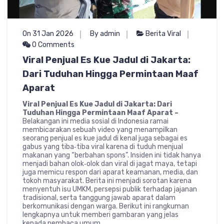
On 31 Jan 2026
By admin
Berita Viral
0 Comments
Viral Penjual Es Kue Jadul di Jakarta:
Dari Tuduhan Hingga Permintaan Maaf
Aparat
Viral Penjual Es Kue Jadul di Jakarta: Dari
Tuduhan Hingga Permintaan Maaf Aparat –
Belakangan ini media sosial di Indonesia ramai
membicarakan sebuah video yang menampilkan
seorang penjual es kue jadul di kenal juga sebagai es
gabus yang tiba‑tiba viral karena di tuduh menjual
makanan yang “berbahan spons”. Insiden ini tidak hanya
menjadi bahan olok‑olok dan viral di jagat maya, tetapi
juga memicu respon dari aparat keamanan, media, dan
tokoh masyarakat. Berita ini menjadi sorotan karena
menyentuh isu UMKM, persepsi publik terhadap jajanan
tradisional, serta tanggung jawab aparat dalam
berkomunikasi dengan warga. Berikut ini rangkuman
lengkapnya untuk memberi gambaran yang jelas
kepada pembaca umum.