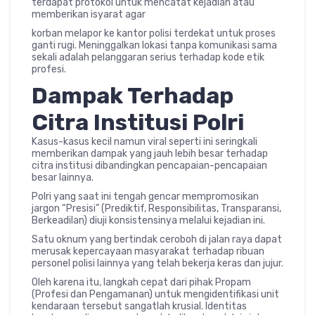
terdapat protokol untuk mencatat kejadian atau
memberikan isyarat agar
korban melapor ke kantor polisi terdekat untuk proses
ganti rugi. Meninggalkan lokasi tanpa komunikasi sama
sekali adalah pelanggaran serius terhadap kode etik
profesi.
Dampak Terhadap
Citra Institusi Polri
Kasus-kasus kecil namun viral seperti ini seringkali
memberikan dampak yang jauh lebih besar terhadap
citra institusi dibandingkan pencapaian-pencapaian
besar lainnya.
Polri yang saat ini tengah gencar mempromosikan
jargon “Presisi” (Prediktif, Responsibilitas, Transparansi,
Berkeadilan) diuji konsistensinya melalui kejadian ini.
Satu oknum yang bertindak ceroboh di jalan raya dapat
merusak kepercayaan masyarakat terhadap ribuan
personel polisi lainnya yang telah bekerja keras dan jujur.
Oleh karena itu, langkah cepat dari pihak Propam
(Profesi dan Pengamanan) untuk mengidentifikasi unit
kendaraan tersebut sangatlah krusial. Identitas