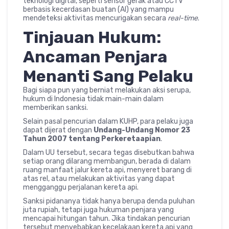
teknologi digital, seperti sensor gerak atau CCTV
berbasis kecerdasan buatan (AI) yang mampu
mendeteksi aktivitas mencurigakan secara
real-time
.
Tinjauan Hukum:
Ancaman Penjara
Menanti Sang Pelaku
Bagi siapa pun yang berniat melakukan aksi serupa,
hukum di Indonesia tidak main-main dalam
memberikan sanksi.
Selain pasal pencurian dalam KUHP, para pelaku juga
dapat dijerat dengan
Undang-Undang Nomor 23
Tahun 2007 tentang Perkeretaapian
.
Dalam UU tersebut, secara tegas disebutkan bahwa
setiap orang dilarang membangun, berada di dalam
ruang manfaat jalur kereta api, menyeret barang di
atas rel, atau melakukan aktivitas yang dapat
mengganggu perjalanan kereta api.
Sanksi pidananya tidak hanya berupa denda puluhan
juta rupiah, tetapi juga hukuman penjara yang
mencapai hitungan tahun. Jika tindakan pencurian
tersebut menyebabkan kecelakaan kereta api yang