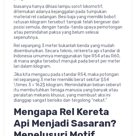
biasanya hanya dihiasi lampu sorot lokomotif,
ditemukan adanya kejanggalan pada tumpukan
material rel cadangan. Besi baja yang memiliki bobot
ratusan kilogram tersebut tampak telah bergeser dari
posisi semula, dengan tanda-tanda upaya pemotongan
atau pemindahan paksa yang belum selesai
sepenuhnya.
Rel sepanjang 3 meter bukanlah benda yang mudah
disembunyikan. Secara teknis, rel kereta api standar di
Indonesia umumnya menggunakan tipe R54 atau R60,
di mana angka tersebut merujuk pada berat per meter
lari dalam kilogram.
Jika kita mengacu pada standar R54, maka potongan
rel sepanjang 3 meter memiliki berat sekitar
$54
\times 3 = 162$
kilogram. Memindahkan beban seberat
itu membutuhkan tenaga manusia yang banyak atau
peralatan mekanis khusus, yang membuat aksi ini
dianggap sangat berisiko dan tergolong “nekat.”
Mengapa Rel Kereta
Api Menjadi Sasaran?
Menelusuri Motif