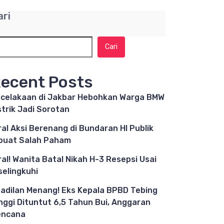
ari
Cari
ecent Posts
celakaan di Jakbar Hebohkan Warga BMW
strik Jadi Sorotan
ral Aksi Berenang di Bundaran HI Publik
buat Salah Paham
ral! Wanita Batal Nikah H-3 Resepsi Usai
selingkuhi
adilan Menang! Eks Kepala BPBD Tebing
nggi Dituntut 6,5 Tahun Bui, Anggaran
encana