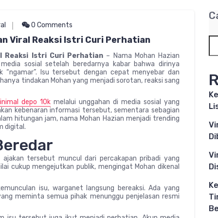
C
ral
0 Comments
 Viral Reaksi Istri Curi Perhatian
 Reaksi Istri Curi Perhatian
– Nama Mohan Hazian
media sosial setelah beredarnya kabar bahwa dirinya
uk “ngamar”. Isu tersebut dengan cepat menyebar dan
R
 hanya tindakan Mohan yang menjadi sorotan, reaksi sang
Ke
minimal depo 10k
melalui unggahan di media sosial yang
Li
kan kebenaran informasi tersebut, sementara sebagian
Dalam hitungan jam, nama Mohan Hazian menjadi trending
Vi
 digital.
Di
Beredar
Vi
 ajakan tersebut muncul dari percakapan pribadi yang
Di
inilai cukup mengejutkan publik, mengingat Mohan dikenal
Ke
 kemunculan isu, warganet langsung bereaksi. Ada yang
 yang meminta semua pihak menunggu penjelasan resmi
Ti
B
lam isu tersebut juga ikut menjadi perhatian. Akun media