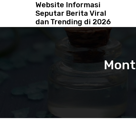
S
Website Informasi
k
Seputar Berita Viral
i
dan Trending di 2026
p
t
o
c
o
n
Mont
t
e
n
t