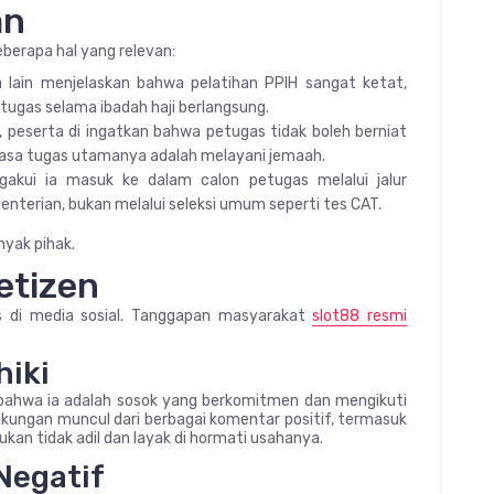
an
berapa hal yang relevan:
a lain menjelaskan bahwa pelatihan PPIH sangat ketat,
 tugas selama ibadah haji berlangsung.
n, peserta di ingatkan bahwa petugas tidak boleh berniat
iasa tugas utamanya adalah melayani jemaah.
gakui ia masuk ke dalam calon petugas melalui jalur
enterian, bukan melalui seleksi umum seperti tes CAT.
nyak pihak.
etizen
as di media sosial. Tanggapan masyarakat
slot88 resmi
hiki
bahwa ia adalah sosok yang berkomitmen dan mengikuti
ungan muncul dari berbagai komentar positif, termasuk
kan tidak adil dan layak di hormati usahanya.
Negatif