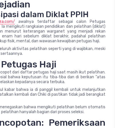
ejadian
ipasi dalam Diklat PPIH
zza.com/
awalnya terdaftar sebagai calon Petugas
Ia mengikuti rangkaian pendidikan dan pelatihan (diklat)
mun menurut keterangan warganet yang menjadi rekan
r enam hari sebelum diklat berakhir, padahal pelatihan
up fisik, mental, dan wawasan kewajiban petugas haji.
luruh aktivitas pelatihan seperti yang di wajibkan, meski
utsertaannya.
Petugas Haji
 copot dari daftar petugas haji saat masih ikut pelatihan.
al bahwa keputusan itu tiba‑tiba dan di berikan “atas
i jelaskan kepadanya secara terbuka.
 kabar bahwa ia di panggil kembali untuk melanjutkan
talkan kembali dan Chiki di pastikan tidak jadi berangkat
 menegaskan bahwa mengikuti pelatihan belum otomatis
pelatihan hanyalah bagian dari proses seleksi.
encopotan: Pemeriksaan