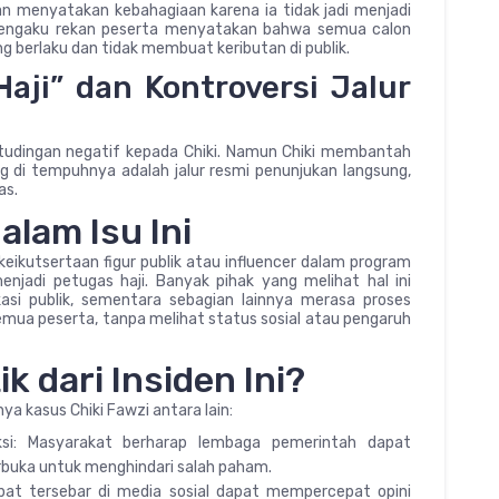
an menyatakan kebahagiaan karena ia tidak jadi menjadi
 mengaku rekan peserta menyatakan bahwa semua calon
 berlaku dan tidak membuat keributan di publik.
aji” dan Kontroversi Jalur
 tudingan negatif kepada Chiki. Namun Chiki membantah
g di tempuhnya adalah jalur resmi penunjukan langsung,
as.
alam Isu Ini
keikutsertaan figur publik atau influencer dalam program
enjadi petugas haji. Banyak pihak yang melihat hal ini
si publik, sementara sebagian lainnya merasa proses
 semua peserta, tanpa melihat status sosial atau pengaruh
k dari Insiden Ini?
nya kasus Chiki Fawzi antara lain:
eksi: Masyarakat berharap lembaga pemerintah dapat
rbuka untuk menghindari salah paham.
epat tersebar di media sosial dapat mempercepat opini