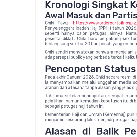
Kronologi Singkat K
Awal Masuk dan Partis
Chiki Fawzi
https://www.orderportofinospi
Penyelenggara Ibadah Haji (PPIH) tahun 2026. 
seperti halnya calon petugas lainnya. Na
peserta diklat, Chiki baru bergabung sekita
berlangsung sekitar 20 hari penuh yang mencak
Chiki sendiri menyatakan bahwa ia menjalani se
ada persepsi publik yang berbeda terkait keik
Pencopotan Status 
Pada akhir Januari 2026, Chiki secara resmi di
Ia menyampaikan melalui unggahan media sosi
arahan dari atasan,” tanpa alasan yang jelas d
Tak lama setelah pencopotan, sempat muncul
pelatihan, namun kemudian keputusan itu di ba
sebagai petugas haji tahun ini.
Kementerian Haji dan Umrah (Kemenhaj) pun
menjamin seseorang lolos menjadi petugas haji 
Alasan di Balik P