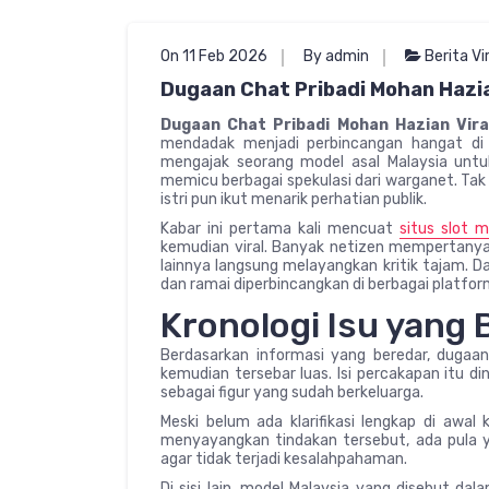
On 11 Feb 2026
By admin
Berita Vi
Dugaan Chat Pribadi Mohan Hazian
Dugaan Chat Pribadi Mohan Hazian Viral
mendadak menjadi perbincangan hangat di 
mengajak seorang model asal Malaysia unt
memicu berbagai spekulasi dari warganet. Tak
istri pun ikut menarik perhatian publik.
Kabar ini pertama kali mencuat
situs slot 
kemudian viral. Banyak netizen mempertanya
lainnya langsung melayangkan kritik tajam. 
dan ramai diperbincangkan di berbagai platform
Kronologi Isu yang 
Berdasarkan informasi yang beredar, dugaan
kemudian tersebar luas. Isi percakapan itu d
sebagai figur yang sudah berkeluarga.
Meski belum ada klarifikasi lengkap di awal
menyayangkan tindakan tersebut, ada pula
agar tidak terjadi kesalahpahaman.
Di sisi lain, model Malaysia yang disebut da