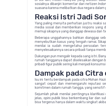
sosialnya dibanjiri komentar dari netizen In
suasana karena melibatkan dua negara dalam p
Reaksi Istri Jadi So
Yang paling menyita perhatian justru reaksi san
media sosial dan memberikan respons yang din
memuji sikapnya yang dianggap dewasa dan tida
Beberapa unggahannya bahkan dianggap sebag
menyebutkan kasus yang tengah ramai. Sikap
menilai ia sudah mengetahui persoalan te
menyelesaikannya secara pribadi tanpa membuk
Dukungan pun mengalir kepada sang istri. Ba
rumah tangganya dapat diselesaikan dengan ba
pribadi figur publik sering kali menjadi konsums
Dampak pada Citra 
Isu ini tentu berdampak pada citra Mohan Haz
sangat cepat dan memengaruhi reputasi ses
komitmen dalam rumah tangga, yang sensitif 
Sejumlah pihak menilai pentingnya klarifikas
jelas, opini publik bisa berkembang liar dan 
bisa tergerus hanya dalam waktu singkat akibat