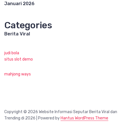
Januari 2026
Categories
Berita Viral
judi bola
situs slot demo
mahjong ways
Copyright © 2026 Website Informasi Seputar Berita Viral dan
Trending di 2026 | Powered by
Hantus WordPress Theme