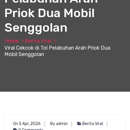
Priok Dua Mobil
Senggolan
Home
Berita Viral
Viral Cekcok di Tol Pelabuhan Arah Priok Dua
Mobil Senggolan
On 5 Apr, 2026
By admin
Berita Viral