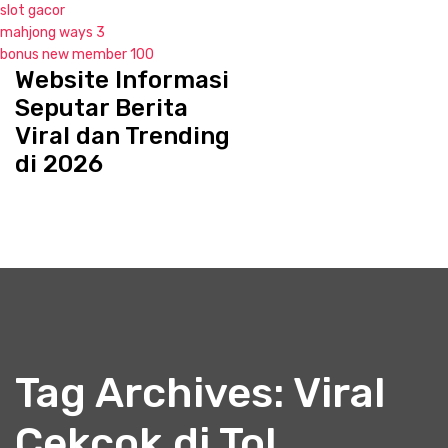
slot gacor
mahjong ways 3
bonus new member 100
Website Informasi
S
k
Seputar Berita
i
Viral dan Trending
p
di 2026
t
o
c
o
n
t
e
n
t
Tag Archives: Viral
Cekcok di Tol