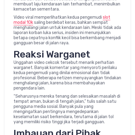
membuat laju kendaraan lain terhambat, menimbulkan
kemacetan sementara.
Video viral memperlihatkan kedua pengemudi
slot
modal 10k
saling berdebat keras, bahkan sempat
menghalangi jalan untuk kendaraan lain. Meski tidak ada
laporan korban luka serius, insiden ini menunjukkan
betapa cepatnya konflik kecil bisa berkembang menjadi
gangguan besar di jalan raya.
Reaksi Warganet
Unggahan video cekcok tersebut menarik perhatian
warganet. Banyak komentar yang menyoroti perilaku
kedua pengemudi yang dinilai emosional dan tidak
profesional. Beberapa netizen menyayangkan tindakan
menghalangi jalan, karena bisa membahayakan
pengendara lain.
“Seharusnya mereka tenang dan selesaikan masalah di
tempat aman, bukan di tengah jalan,” tulis salah satu
pengguna media sosial. Banyak pula yang
mengingatkan pentingnya mengedepankan
keselamatan saat berkendara, terutama di jalan tol
yang memiliki risiko tinggi jika terjadi gangguan.
Imbauan dari Pihak