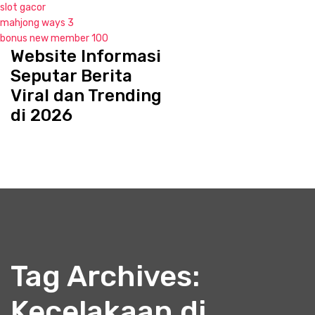
slot gacor
mahjong ways 3
bonus new member 100
Website Informasi
S
k
Seputar Berita
i
Viral dan Trending
p
di 2026
t
o
c
o
n
t
e
n
t
Tag Archives:
Kecelakaan di