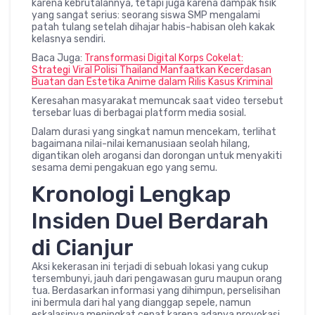
karena kebrutalannya, tetapi juga karena dampak fisik
yang sangat serius: seorang siswa SMP mengalami
patah tulang setelah dihajar habis-habisan oleh kakak
kelasnya sendiri.
Baca Juga:
Transformasi Digital Korps Cokelat:
Strategi Viral Polisi Thailand Manfaatkan Kecerdasan
Buatan dan Estetika Anime dalam Rilis Kasus Kriminal
Keresahan masyarakat memuncak saat video tersebut
tersebar luas di berbagai platform media sosial.
Dalam durasi yang singkat namun mencekam, terlihat
bagaimana nilai-nilai kemanusiaan seolah hilang,
digantikan oleh arogansi dan dorongan untuk menyakiti
sesama demi pengakuan ego yang semu.
Kronologi Lengkap
Insiden Duel Berdarah
di Cianjur
Aksi kekerasan ini terjadi di sebuah lokasi yang cukup
tersembunyi, jauh dari pengawasan guru maupun orang
tua. Berdasarkan informasi yang dihimpun, perselisihan
ini bermula dari hal yang dianggap sepele, namun
eskalasinya meningkat cepat karena adanya provokasi