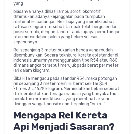
yang
biasanya hanya dihiasi lampu sorot lokomotif,
ditemukan adanya kejanggalan pada tumpukan
material rel cadangan. Besi baja yang memiliki bobot
ratusan kilogram tersebut tampak telah bergeser dari
posisi semula, dengan tanda-tanda upaya pemotongan
atau pemindahan paksa yang belum selesai
sepenuhnya.
Rel sepanjang 3 meter bukanlah benda yang mudah
disembunyikan. Secara teknis, rel kereta api standar di
Indonesia umumnya menggunakan tipe R54 atau R60,
di mana angka tersebut merujuk pada berat per meter
lari dalam kilogram.
Jika kita mengacu pada standar R54, maka potongan
rel sepanjang 3 meter memiliki berat sekitar
$54
\times 3 = 162$
kilogram. Memindahkan beban seberat
itu membutuhkan tenaga manusia yang banyak atau
peralatan mekanis khusus, yang membuat aksi ini
dianggap sangat berisiko dan tergolong “nekat.”
Mengapa Rel Kereta
Api Menjadi Sasaran?