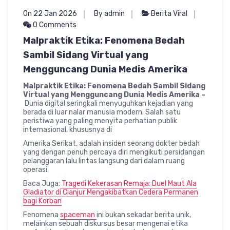
On 22 Jan 2026
By admin
Berita Viral
0 Comments
Malpraktik Etika: Fenomena Bedah
Sambil Sidang Virtual yang
Mengguncang Dunia Medis Amerika
Malpraktik Etika: Fenomena Bedah Sambil Sidang
Virtual yang Mengguncang Dunia Medis Amerika –
Dunia digital seringkali menyuguhkan kejadian yang
berada di luar nalar manusia modern. Salah satu
peristiwa yang paling menyita perhatian publik
internasional, khususnya di
Amerika Serikat, adalah insiden seorang dokter bedah
yang dengan penuh percaya diri mengikuti persidangan
pelanggaran lalu lintas langsung dari dalam ruang
operasi.
Baca Juga:
Tragedi Kekerasan Remaja: Duel Maut Ala
Gladiator di Cianjur Mengakibatkan Cedera Permanen
bagi Korban
Fenomena
spaceman
ini bukan sekadar berita unik,
melainkan sebuah diskursus besar mengenai etika