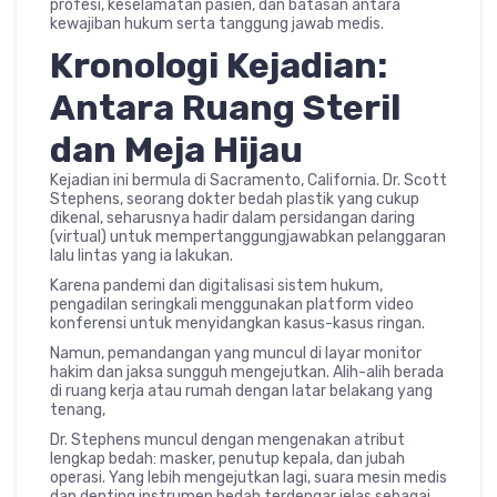
profesi, keselamatan pasien, dan batasan antara
kewajiban hukum serta tanggung jawab medis.
Kronologi Kejadian:
Antara Ruang Steril
dan Meja Hijau
Kejadian ini bermula di Sacramento, California. Dr. Scott
Stephens, seorang dokter bedah plastik yang cukup
dikenal, seharusnya hadir dalam persidangan daring
(virtual) untuk mempertanggungjawabkan pelanggaran
lalu lintas yang ia lakukan.
Karena pandemi dan digitalisasi sistem hukum,
pengadilan seringkali menggunakan platform video
konferensi untuk menyidangkan kasus-kasus ringan.
Namun, pemandangan yang muncul di layar monitor
hakim dan jaksa sungguh mengejutkan. Alih-alih berada
di ruang kerja atau rumah dengan latar belakang yang
tenang,
Dr. Stephens muncul dengan mengenakan atribut
lengkap bedah: masker, penutup kepala, dan jubah
operasi. Yang lebih mengejutkan lagi, suara mesin medis
dan denting instrumen bedah terdengar jelas sebagai