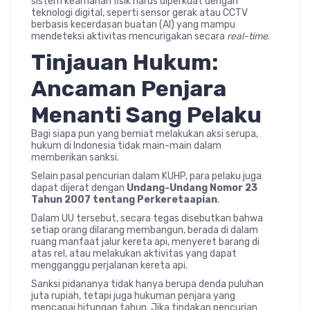
sistem keamanan fisik harus diperkuat dengan
teknologi digital, seperti sensor gerak atau CCTV
berbasis kecerdasan buatan (AI) yang mampu
mendeteksi aktivitas mencurigakan secara
real-time
.
Tinjauan Hukum:
Ancaman Penjara
Menanti Sang Pelaku
Bagi siapa pun yang berniat melakukan aksi serupa,
hukum di Indonesia tidak main-main dalam
memberikan sanksi.
Selain pasal pencurian dalam KUHP, para pelaku juga
dapat dijerat dengan
Undang-Undang Nomor 23
Tahun 2007 tentang Perkeretaapian
.
Dalam UU tersebut, secara tegas disebutkan bahwa
setiap orang dilarang membangun, berada di dalam
ruang manfaat jalur kereta api, menyeret barang di
atas rel, atau melakukan aktivitas yang dapat
mengganggu perjalanan kereta api.
Sanksi pidananya tidak hanya berupa denda puluhan
juta rupiah, tetapi juga hukuman penjara yang
mencapai hitungan tahun. Jika tindakan pencurian