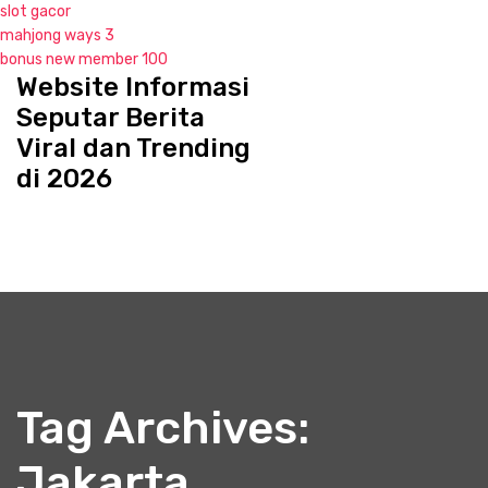
slot gacor
mahjong ways 3
bonus new member 100
Website Informasi
S
k
Seputar Berita
i
Viral dan Trending
p
di 2026
t
o
c
o
n
t
e
n
t
Tag Archives:
Jakarta