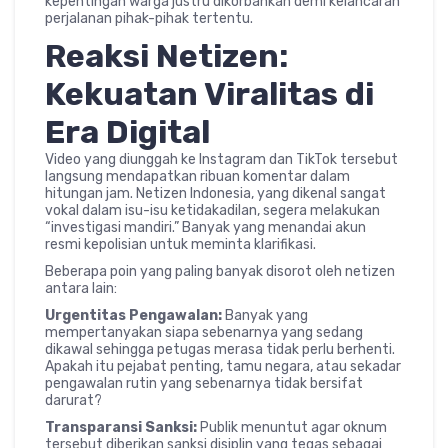
kepentingan warga justru dikorbankan demi kelancaran
perjalanan pihak-pihak tertentu.
Reaksi Netizen:
Kekuatan Viralitas di
Era Digital
Video yang diunggah ke Instagram dan TikTok tersebut
langsung mendapatkan ribuan komentar dalam
hitungan jam. Netizen Indonesia, yang dikenal sangat
vokal dalam isu-isu ketidakadilan, segera melakukan
“investigasi mandiri.” Banyak yang menandai akun
resmi kepolisian untuk meminta klarifikasi.
Beberapa poin yang paling banyak disorot oleh netizen
antara lain:
Urgentitas Pengawalan:
Banyak yang
mempertanyakan siapa sebenarnya yang sedang
dikawal sehingga petugas merasa tidak perlu berhenti.
Apakah itu pejabat penting, tamu negara, atau sekadar
pengawalan rutin yang sebenarnya tidak bersifat
darurat?
Transparansi Sanksi:
Publik menuntut agar oknum
tersebut diberikan sanksi disiplin yang tegas sebagai