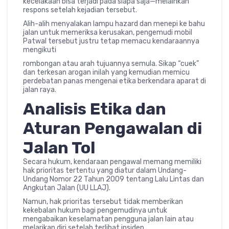
kecelakaan bisa terjadi pada siapa saja—melainkan
respons setelah kejadian tersebut.
Alih-alih menyalakan lampu hazard dan menepi ke bahu
jalan untuk memeriksa kerusakan, pengemudi mobil
Patwal tersebut justru tetap memacu kendaraannya
mengikuti
rombongan atau arah tujuannya semula. Sikap “cuek”
dan terkesan arogan inilah yang kemudian memicu
perdebatan panas mengenai etika berkendara aparat di
jalan raya.
Analisis Etika dan
Aturan Pengawalan di
Jalan Tol
Secara hukum, kendaraan pengawal memang memiliki
hak prioritas tertentu yang diatur dalam Undang-
Undang Nomor 22 Tahun 2009 tentang Lalu Lintas dan
Angkutan Jalan (UU LLAJ).
Namun, hak prioritas tersebut tidak memberikan
kekebalan hukum bagi pengemudinya untuk
mengabaikan keselamatan pengguna jalan lain atau
melarikan diri setelah terlibat insiden.