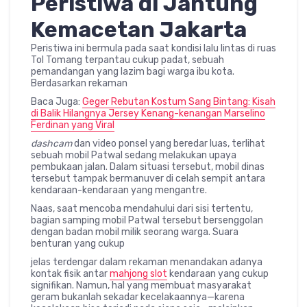
Peristiwa di Jantung
Kemacetan Jakarta
Peristiwa ini bermula pada saat kondisi lalu lintas di ruas
Tol Tomang terpantau cukup padat, sebuah
pemandangan yang lazim bagi warga ibu kota.
Berdasarkan rekaman
Baca Juga:
Geger Rebutan Kostum Sang Bintang: Kisah
di Balik Hilangnya Jersey Kenang-kenangan Marselino
Ferdinan yang Viral
dashcam
dan video ponsel yang beredar luas, terlihat
sebuah mobil Patwal sedang melakukan upaya
pembukaan jalan. Dalam situasi tersebut, mobil dinas
tersebut tampak bermanuver di celah sempit antara
kendaraan-kendaraan yang mengantre.
Naas, saat mencoba mendahului dari sisi tertentu,
bagian samping mobil Patwal tersebut bersenggolan
dengan badan mobil milik seorang warga. Suara
benturan yang cukup
jelas terdengar dalam rekaman menandakan adanya
kontak fisik antar
mahjong slot
kendaraan yang cukup
signifikan. Namun, hal yang membuat masyarakat
geram bukanlah sekadar kecelakaannya—karena