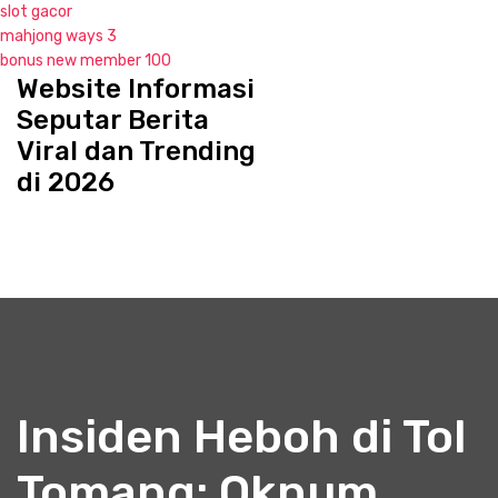
slot gacor
mahjong ways 3
bonus new member 100
Website Informasi
S
k
Seputar Berita
i
Viral dan Trending
p
di 2026
t
o
c
o
n
t
e
n
t
Insiden Heboh di Tol
Tomang: Oknum