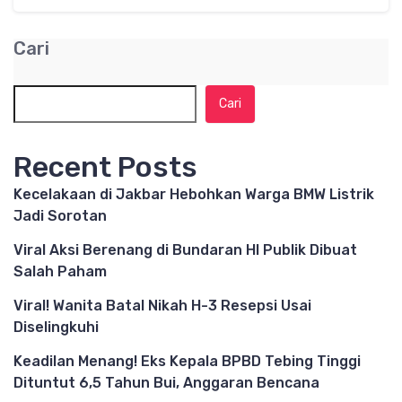
Cari
Cari
Recent Posts
Kecelakaan di Jakbar Hebohkan Warga BMW Listrik
Jadi Sorotan
Viral Aksi Berenang di Bundaran HI Publik Dibuat
Salah Paham
Viral! Wanita Batal Nikah H-3 Resepsi Usai
Diselingkuhi
Keadilan Menang! Eks Kepala BPBD Tebing Tinggi
Dituntut 6,5 Tahun Bui, Anggaran Bencana