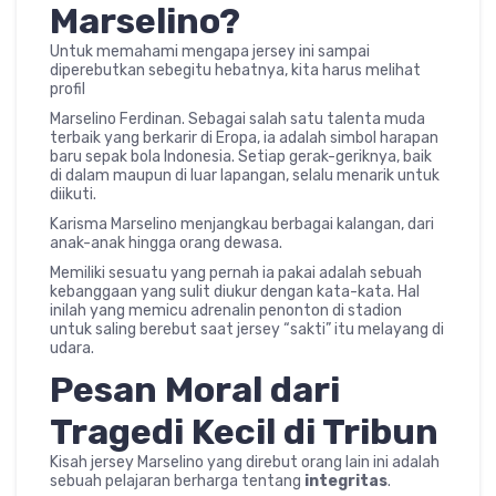
Marselino?
Untuk memahami mengapa jersey ini sampai
diperebutkan sebegitu hebatnya, kita harus melihat
profil
Marselino Ferdinan. Sebagai salah satu talenta muda
terbaik yang berkarir di Eropa, ia adalah simbol harapan
baru sepak bola Indonesia. Setiap gerak-geriknya, baik
di dalam maupun di luar lapangan, selalu menarik untuk
diikuti.
Karisma Marselino menjangkau berbagai kalangan, dari
anak-anak hingga orang dewasa.
Memiliki sesuatu yang pernah ia pakai adalah sebuah
kebanggaan yang sulit diukur dengan kata-kata. Hal
inilah yang memicu adrenalin penonton di stadion
untuk saling berebut saat jersey “sakti” itu melayang di
udara.
Pesan Moral dari
Tragedi Kecil di Tribun
Kisah jersey Marselino yang direbut orang lain ini adalah
sebuah pelajaran berharga tentang
integritas
.