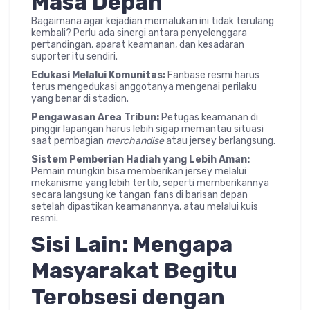
Masa Depan
Bagaimana agar kejadian memalukan ini tidak terulang
kembali? Perlu ada sinergi antara penyelenggara
pertandingan, aparat keamanan, dan kesadaran
suporter itu sendiri.
Edukasi Melalui Komunitas:
Fanbase resmi harus
terus mengedukasi anggotanya mengenai perilaku
yang benar di stadion.
Pengawasan Area Tribun:
Petugas keamanan di
pinggir lapangan harus lebih sigap memantau situasi
saat pembagian
merchandise
atau jersey berlangsung.
Sistem Pemberian Hadiah yang Lebih Aman:
Pemain mungkin bisa memberikan jersey melalui
mekanisme yang lebih tertib, seperti memberikannya
secara langsung ke tangan fans di barisan depan
setelah dipastikan keamanannya, atau melalui kuis
resmi.
Sisi Lain: Mengapa
Masyarakat Begitu
Terobsesi dengan