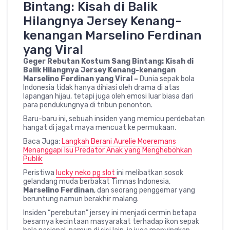
Bintang: Kisah di Balik
Hilangnya Jersey Kenang-
kenangan Marselino Ferdinan
yang Viral
Geger Rebutan Kostum Sang Bintang: Kisah di
Balik Hilangnya Jersey Kenang-kenangan
Marselino Ferdinan yang Viral
–
Dunia sepak bola
Indonesia tidak hanya dihiasi oleh drama di atas
lapangan hijau, tetapi juga oleh emosi luar biasa dari
para pendukungnya di tribun penonton.
Baru-baru ini, sebuah insiden yang memicu perdebatan
hangat di jagat maya mencuat ke permukaan.
Baca Juga:
Langkah Berani Aurelie Moeremans
Menanggapi Isu Predator Anak yang Menghebohkan
Publik
Peristiwa
lucky neko pg slot
ini melibatkan sosok
gelandang muda berbakat Timnas Indonesia,
Marselino Ferdinan
, dan seorang penggemar yang
beruntung namun berakhir malang.
Insiden “perebutan” jersey ini menjadi cermin betapa
besarnya kecintaan masyarakat terhadap ikon sepak