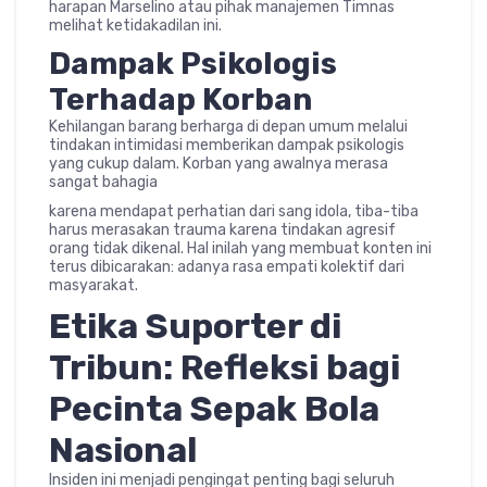
harapan Marselino atau pihak manajemen Timnas
melihat ketidakadilan ini.
Dampak Psikologis
Terhadap Korban
Kehilangan barang berharga di depan umum melalui
tindakan intimidasi memberikan dampak psikologis
yang cukup dalam. Korban yang awalnya merasa
sangat bahagia
karena mendapat perhatian dari sang idola, tiba-tiba
harus merasakan trauma karena tindakan agresif
orang tidak dikenal. Hal inilah yang membuat konten ini
terus dibicarakan: adanya rasa empati kolektif dari
masyarakat.
Etika Suporter di
Tribun: Refleksi bagi
Pecinta Sepak Bola
Nasional
Insiden ini menjadi pengingat penting bagi seluruh