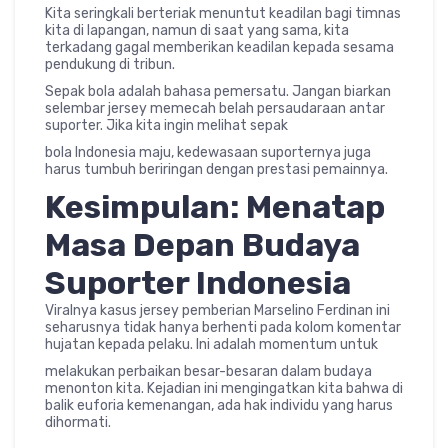
Kita seringkali berteriak menuntut keadilan bagi timnas
kita di lapangan, namun di saat yang sama, kita
terkadang gagal memberikan keadilan kepada sesama
pendukung di tribun.
Sepak bola adalah bahasa pemersatu. Jangan biarkan
selembar jersey memecah belah persaudaraan antar
suporter. Jika kita ingin melihat sepak
bola Indonesia maju, kedewasaan suporternya juga
harus tumbuh beriringan dengan prestasi pemainnya.
Kesimpulan: Menatap
Masa Depan Budaya
Suporter Indonesia
Viralnya kasus jersey pemberian Marselino Ferdinan ini
seharusnya tidak hanya berhenti pada kolom komentar
hujatan kepada pelaku. Ini adalah momentum untuk
melakukan perbaikan besar-besaran dalam budaya
menonton kita. Kejadian ini mengingatkan kita bahwa di
balik euforia kemenangan, ada hak individu yang harus
dihormati.