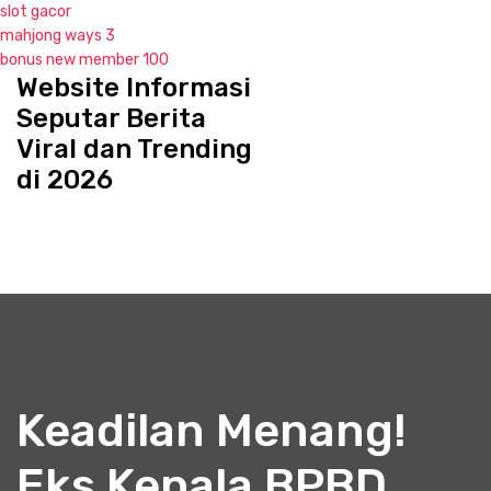
slot gacor
mahjong ways 3
bonus new member 100
Website Informasi
S
k
Seputar Berita
i
Viral dan Trending
p
di 2026
t
o
c
o
n
t
e
n
t
Keadilan Menang!
Eks Kepala BPBD