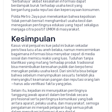
“berbahaya” akibat kesalahan informasi dapat
berdampak buruk terhadap usaha kecil yang
bergantung pada reputasi dan kepercayaan konsumen.
Polda Metro Jaya pun menekankan bahwa kepolisian
tidak pernah berniat menghambat usaha kecil dan
menegaskan pentingnya edukasi yang tepat sekaligus
menjaga citra positif UMKM di masyarakat.
Kesimpulan
Kasus viral penjual es kue jadul ini bukan sekadar
peristiwa lucu atau aneh belaka, namun mencerminkan
bagaimana informasi bisa menyebar cepat di media
sosial dan memicu reaksi yang luas. Tuduhan tanpa
klarifikasi yang matang terhadap produk tradisional
bisa menimbulkan keresahan publik dan berpotensi
merugikan pelaku usaha kecil. Dari sini kita bisa belajar
bahwa sebelum menyimpulkan sesuatu terlebih jika
menyangkut keamanan pangan dan reputasi orang lain
—harus ada verifikasi fakta yang jelas.
Selain itu, kejadian ini menunjukkan pentingnya
tanggung jawab aparat dalam bertindak secara
profesional serta pentingnya komunikasi yang baik
antara aparat, pelaku usaha, dan masyarakat. semoga
pengalaman ini menjadi pelajaran bagi semua pihak
dalam menyikapi informasi di era digital.