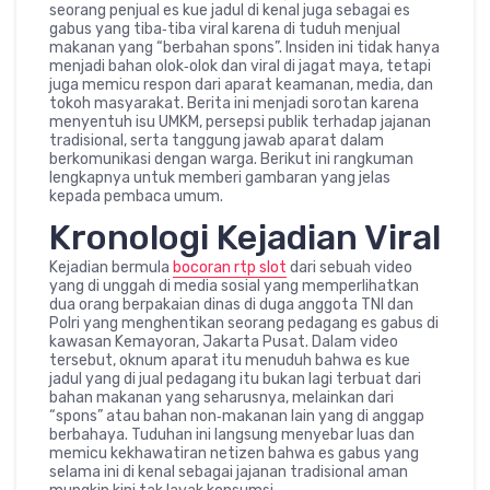
seorang penjual es kue jadul di kenal juga sebagai es
gabus yang tiba‑tiba viral karena di tuduh menjual
makanan yang “berbahan spons”. Insiden ini tidak hanya
menjadi bahan olok‑olok dan viral di jagat maya, tetapi
juga memicu respon dari aparat keamanan, media, dan
tokoh masyarakat. Berita ini menjadi sorotan karena
menyentuh isu UMKM, persepsi publik terhadap jajanan
tradisional, serta tanggung jawab aparat dalam
berkomunikasi dengan warga. Berikut ini rangkuman
lengkapnya untuk memberi gambaran yang jelas
kepada pembaca umum.
Kronologi Kejadian Viral
Kejadian bermula
bocoran rtp slot
dari sebuah video
yang di unggah di media sosial yang memperlihatkan
dua orang berpakaian dinas di duga anggota TNI dan
Polri yang menghentikan seorang pedagang es gabus di
kawasan Kemayoran, Jakarta Pusat. Dalam video
tersebut, oknum aparat itu menuduh bahwa es kue
jadul yang di jual pedagang itu bukan lagi terbuat dari
bahan makanan yang seharusnya, melainkan dari
“spons” atau bahan non‑makanan lain yang di anggap
berbahaya. Tuduhan ini langsung menyebar luas dan
memicu kekhawatiran netizen bahwa es gabus yang
selama ini di kenal sebagai jajanan tradisional aman