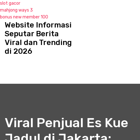
slot gacor
mahjong ways 3
bonus new member 100
Website Informasi
S
k
Seputar Berita
i
Viral dan Trending
p
di 2026
t
o
c
o
n
t
e
n
t
Viral Penjual Es Kue
Jadul di Jakarta: