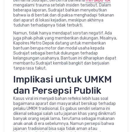
bernama Sudrajat, bercerita bahwa ia
min depo 10k
mengalami trauma setelah insiden tersebut. Dalam
beberapa laporan, Sudrajat bahkan menyebutkan
bahwa ia di bentak dan di paksa menghadapi tekanan
dari aparat di lokasi kejadian, meskipun akhirnya
tuduhan terhadapnya tidak terbukti.
Namun, tidak hanya mendapat sorotan negatif. Ada
juga pihak‑pihak yang memberikan dukungan. Misalnya,
Kapolres Metro Depok datang untuk memberikan
bantuan berupa motor dan modal usaha kepada
Sudrajat sebagai bentuk dukungan terhadap
kelangsungan usahanya. Bantuan ini diharapkan dapat
membantu Sudrajat kembali bangkit dan berjualan
tanpa rasa takut.
Implikasi untuk UMKM
dan Persepsi Publik
Kasus viral ini menjadi bahan refleksi lebih luas soal
bagaimana aparat dan masyarakat bersikap terhadap
pelaku UMKM tradisional. Es gabus sendiri selama ini
dikenal sebagai salah satu jajanan khas yang dinikmati
banyak orang sejak lama, terutama sebagai makanan
anak‑anak di era sebelumnya. Namun persepsi bahwa
jajanan tradisional bisa saja tidak aman atau