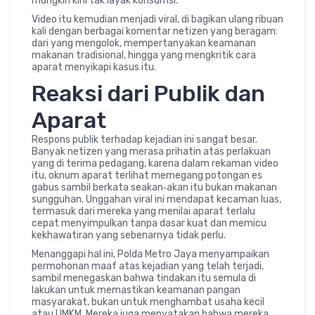
mungkin kini tak layak konsumsi.
Video itu kemudian menjadi viral, di bagikan ulang ribuan
kali dengan berbagai komentar netizen yang beragam:
dari yang mengolok, mempertanyakan keamanan
makanan tradisional, hingga yang mengkritik cara
aparat menyikapi kasus itu.
Reaksi dari Publik dan
Aparat
Respons publik terhadap kejadian ini sangat besar.
Banyak netizen yang merasa prihatin atas perlakuan
yang di terima pedagang, karena dalam rekaman video
itu, oknum aparat terlihat memegang potongan es
gabus sambil berkata seakan‑akan itu bukan makanan
sungguhan. Unggahan viral ini mendapat kecaman luas,
termasuk dari mereka yang menilai aparat terlalu
cepat menyimpulkan tanpa dasar kuat dan memicu
kekhawatiran yang sebenarnya tidak perlu.
Menanggapi hal ini, Polda Metro Jaya menyampaikan
permohonan maaf atas kejadian yang telah terjadi,
sambil menegaskan bahwa tindakan itu semula di
lakukan untuk memastikan keamanan pangan
masyarakat, bukan untuk menghambat usaha kecil
atau UMKM. Mereka juga menyatakan bahwa mereka