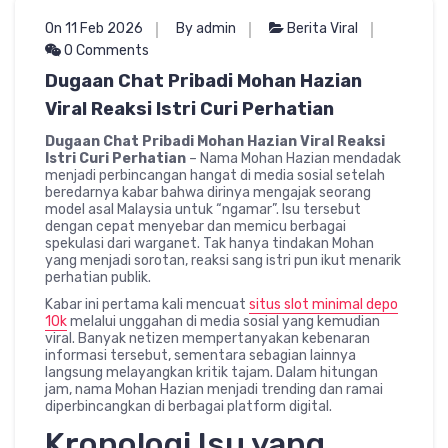
On 11 Feb 2026
By admin
Berita Viral
0 Comments
Dugaan Chat Pribadi Mohan Hazian
Viral Reaksi Istri Curi Perhatian
Dugaan Chat Pribadi Mohan Hazian Viral Reaksi
Istri Curi Perhatian
– Nama Mohan Hazian mendadak
menjadi perbincangan hangat di media sosial setelah
beredarnya kabar bahwa dirinya mengajak seorang
model asal Malaysia untuk “ngamar”. Isu tersebut
dengan cepat menyebar dan memicu berbagai
spekulasi dari warganet. Tak hanya tindakan Mohan
yang menjadi sorotan, reaksi sang istri pun ikut menarik
perhatian publik.
Kabar ini pertama kali mencuat
situs slot minimal depo
10k
melalui unggahan di media sosial yang kemudian
viral. Banyak netizen mempertanyakan kebenaran
informasi tersebut, sementara sebagian lainnya
langsung melayangkan kritik tajam. Dalam hitungan
jam, nama Mohan Hazian menjadi trending dan ramai
diperbincangkan di berbagai platform digital.
Kronologi Isu yang