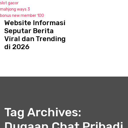
slot gacor
mahjong ways 3
bonus new member 100
Website Informasi
S
k
Seputar Berita
i
Viral dan Trending
p
di 2026
t
o
c
o
n
t
e
n
t
Tag Archives:
Dugaan Chat Pribadi